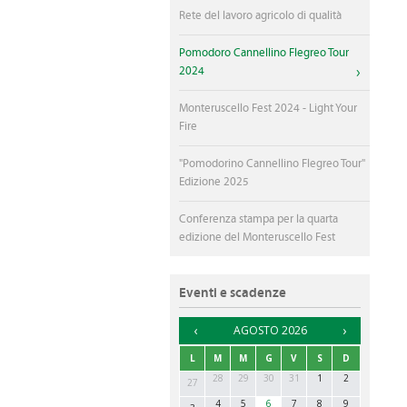
Rete del lavoro agricolo di qualità
Pomodoro Cannellino Flegreo Tour
2024
Monteruscello Fest 2024 - Light Your
Fire
"Pomodorino Cannellino Flegreo Tour"
Edizione 2025
Conferenza stampa per la quarta
edizione del Monteruscello Fest
Eventi e scadenze
►
AGOSTO 2026
L
M
M
G
V
S
D
28
29
30
31
1
2
27
4
5
6
7
8
9