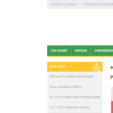
Eventi e scadenze
Download documenti
CHI SIAMO
NOTIZIE
CONVENZIO
PRESENTAZIONE
NEWS
GALLERY
ORGANI DIRIGENTI
PROVVEDIMENTI CORON
P
Mercatini Confagricoltura Napoli
STAFF
COMUNICATI STAMPA
Expo campano a Milano
PATRONATO E CAF
MERCATINI CONFAGRICO
25.10.2015 Mercatini in Piazza Dante
EMERGENZA CORONAVIRUS
100 ANNI DI CONFAGRIC
15.11.2015 Mercatini a Portici