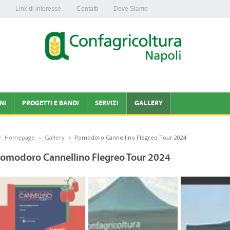
Link di interesse
Contatti
Dove Siamo
NI
PROGETTI E BANDI
SERVIZI
GALLERY
CONTABILITÀ IVA
Homepage
›
Gallery
›
Pomodoro Cannellino Flegreo Tour 2024
AVIRUS
ENAPA
omodoro Cannellino Flegreo Tour 2024
LTURA NAPOLI
OLTURA