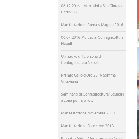
CONVENZIONI CONFAGRI
06.12.2015 - Mercatini a San Giorgio a
Cremano
MONDO AGRICOLO
Manifestazione Roma 5 Maggio 2016
GAL TERRA PROTETTA
06.07.2016 Mercatini Confagricoltura
GAL VESUVIO VERDE
Napoli
AGRICOLAE.EU
Un nuovo ufficio zona di
Confagricoltura Napoli
MAC - MONTERUSCIELLO 
Premio Gallo d'Oro 2016 Somma
INTERNAZIONALIZZAZIO
Vesuviana
Seminario di Confagricoltura “Squadra
a zona per fare rete”
Manifestazione Novembre 2013
Manifestazione Dicembre 2013
Progetto MAC - Monterusciello Agro