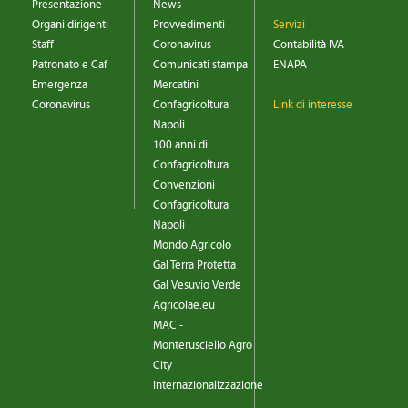
Presentazione
News
Organi dirigenti
Provvedimenti
Servizi
Staff
Coronavirus
Contabilità IVA
Patronato e Caf
Comunicati stampa
ENAPA
Emergenza
Mercatini
Coronavirus
Confagricoltura
Link di interesse
Napoli
100 anni di
Confagricoltura
Convenzioni
Confagricoltura
Napoli
Mondo Agricolo
Gal Terra Protetta
Gal Vesuvio Verde
Agricolae.eu
MAC -
Monterusciello Agro
City
Internazionalizzazione