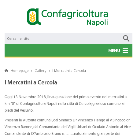
MENU
CHI SIAMO
Homepage
›
Gallery
›
I Mercatini a Cercola
NOTIZIE
I Mercatini a Cercola
CONVENZIONI
Oggi 13 Novembre 2018,l’inaugurazione del primo evento dei mercatini a
PROGETTI E BANDI
km “0” di Confagricoltura Napoli nella città di Cercola,grazioso comune ai
piedi del Vesuvio.
SERVIZI
Presenti le Autorità comunali,dal Sindaco Dr Vincenzo Fiengo al V.Sindaco dr
Vincenzo Barone,dal Comandante dei Vigili Urbani dr Oculato Antonio al Vice
GALLERY
Comandante dr D’Ambrosio Bruno e……..naturalmente gran parte dei