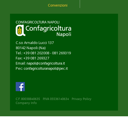
Convenzioni
CONFAGRICOLTURA NAPOLI
C.so Arnaldo Lucci 137
80142
Napoli
(Na)
Tel.: +39 081 202008 - 081 269319
Fax: +39 081 269327
Email:
napoli@confagricoltura.it
Pec:
confagricolturanapoli@pec.it
C.F. 80038840635
P.IVA 05536140634
Privacy Policy
Company Info