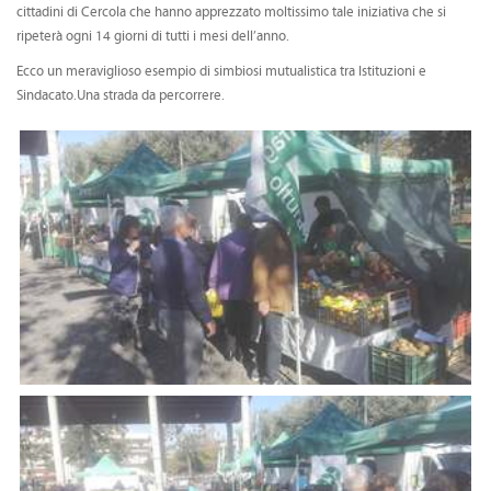
cittadini di Cercola che hanno apprezzato moltissimo tale iniziativa che si
CONVENZIONI
ripeterà ogni 14 giorni di tutti i mesi dell’anno.
DOWNLOAD DOCUMENTI
Ecco un meraviglioso esempio di simbiosi mutualistica tra Istituzioni e
Sindacato.Una strada da percorrere.
LINK DI INTERESSE
CONTATTI
DOVE SIAMO