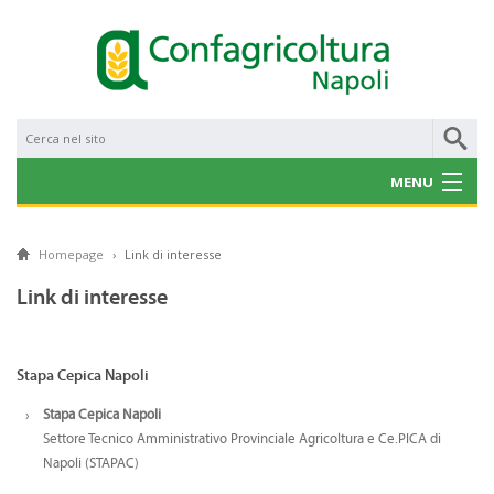
MENU
CHI SIAMO
Homepage
›
Link di interesse
NOTIZIE
Link di interesse
CONVENZIONI
PROGETTI E BANDI
Stapa Cepica Napoli
SERVIZI
Stapa Cepica Napoli
Settore Tecnico Amministrativo Provinciale Agricoltura e Ce.PICA di
GALLERY
Napoli (STAPAC)