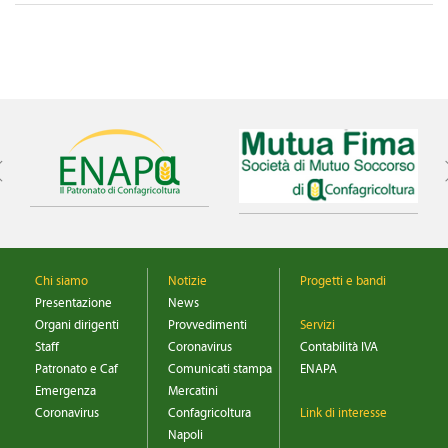
CONVENZIONI
DOWNLOAD DOCUMENTI
LINK DI INTERESSE
CONTATTI
DOVE SIAMO
Chi siamo
Notizie
Progetti e bandi
Presentazione
News
Organi dirigenti
Provvedimenti
Servizi
Staff
Coronavirus
Contabilità IVA
Patronato e Caf
Comunicati stampa
ENAPA
Emergenza
Mercatini
Coronavirus
Confagricoltura
Link di interesse
Napoli