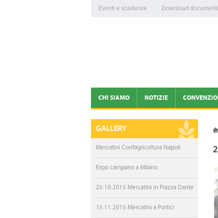
Eventi e scadenze
Download documenti
CHI SIAMO
NOTIZIE
CONVENZIO
PRESENTAZIONE
NEWS
GALLERY
ORGANI DIRIGENTI
PROVVEDIMENTI CORON
2
Mercatini Confagricoltura Napoli
STAFF
COMUNICATI STAMPA
Expo campano a Milano
PATRONATO E CAF
MERCATINI CONFAGRICO
25.10.2015 Mercatini in Piazza Dante
EMERGENZA CORONAVIRUS
100 ANNI DI CONFAGRIC
15.11.2015 Mercatini a Portici