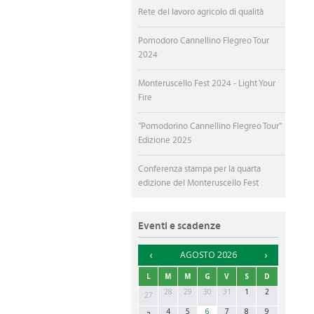
Rete del lavoro agricolo di qualità
Pomodoro Cannellino Flegreo Tour
2024
Monteruscello Fest 2024 - Light Your
Fire
"Pomodorino Cannellino Flegreo Tour"
Edizione 2025
Conferenza stampa per la quarta
edizione del Monteruscello Fest
Eventi e scadenze
►
AGOSTO 2026
L
M
M
G
V
S
D
28
29
30
31
1
2
27
4
5
6
7
8
9