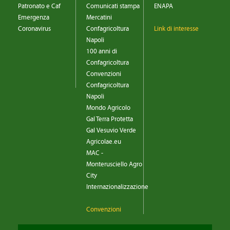
CONVENZIONI
Patronato e Caf
Comunicati stampa
ENAPA
Emergenza
Mercatini
DOWNLOAD DOCUMENTI
Coronavirus
Confagricoltura
Link di interesse
Napoli
LINK DI INTERESSE
100 anni di
Confagricoltura
CONTATTI
Convenzioni
Confagricoltura
DOVE SIAMO
Napoli
Mondo Agricolo
Gal Terra Protetta
Gal Vesuvio Verde
Agricolae.eu
MAC -
Monterusciello Agro
City
Internazionalizzazione
Convenzioni