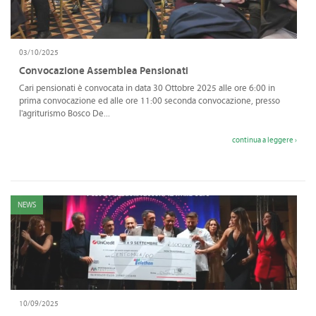
CONVENZIONI
DOWNLOAD DOCUMENTI
03/10/2025
LINK DI INTERESSE
Convocazione Assemblea Pensionati
Cari pensionati è convocata in data 30 Ottobre 2025 alle ore 6:00 in
CONTATTI
prima convocazione ed alle ore 11:00 seconda convocazione, presso
l'agriturismo Bosco De...
DOVE SIAMO
continua a leggere ›
NEWS
10/09/2025