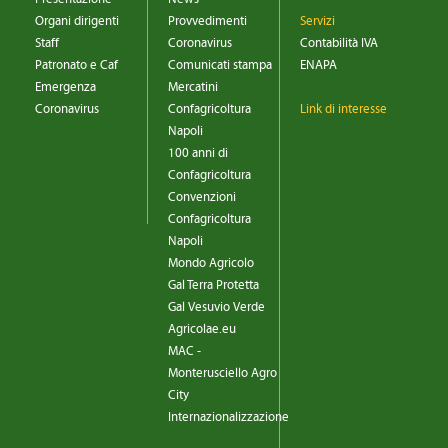
Organi dirigenti
Provvedimenti
Servizi
Staff
Coronavirus
Contabilità IVA
Patronato e Caf
Comunicati stampa
ENAPA
Emergenza
Mercatini
Coronavirus
Confagricoltura
Link di interesse
Napoli
100 anni di
Confagricoltura
Convenzioni
Confagricoltura
Napoli
Mondo Agricolo
Gal Terra Protetta
Gal Vesuvio Verde
Agricolae.eu
MAC -
Monterusciello Agro
City
Internazionalizzazione