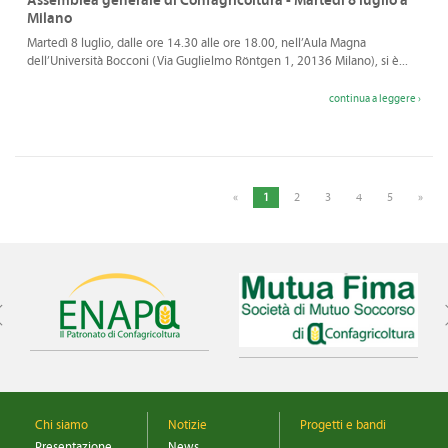
Assemblea generale di Confagricoltura - Martedì 8 luglio a
Milano
Martedì 8 luglio, dalle ore 14.30 alle ore 18.00, nell’Aula Magna
dell’Università Bocconi (Via Guglielmo Röntgen 1, 20136 Milano), si è...
continua a leggere ›
«
1
2
3
4
5
»
Chi siamo
Notizie
Progetti e bandi
Presentazione
News