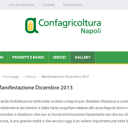
Link di interesse
Contatti
Dove Siamo
NI
PROGETTI E BANDI
SERVIZI
GALLERY
CONTABILITÀ IVA
Homepage
›
Gallery
›
Manifestazione Dicembre 2013
AVIRUS
ENAPA
anifestazione Dicembre 2013
rande mobilitazione territoriale svoltasi a Napoli per chiedere chiarezza e corr
LTURA NAPOLI
roblematica dei territori e delle falde acquifere relative alle zone Napoli-Nord
inocchio e chiedono che non si faccia informazione fraudolenta ma che sia chia
OLTURA
ncora, è una grande realtà e che ancora oggi è un volano importante per tutta