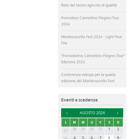
Rete del lavoro agricolo di qualità
Pomodoro Cannellino Flegreo Tour
2024
Monteruscello Fest 2024 - Light Your
Fire
"Pomodorino Cannellino Flegreo Tour"
Edizione 2025
Conferenza stampa per la quarta
edizione del Monteruscello Fest
Eventi e scadenze
►
AGOSTO 2026
L
M
M
G
V
S
D
28
29
30
31
1
2
27
4
5
6
7
8
9