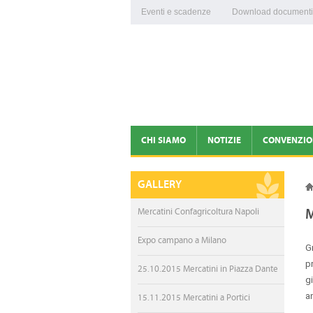
Eventi e scadenze
Download documenti
CHI SIAMO
NOTIZIE
CONVENZIO
PRESENTAZIONE
NEWS
GALLERY
ORGANI DIRIGENTI
PROVVEDIMENTI CORON
M
Mercatini Confagricoltura Napoli
STAFF
COMUNICATI STAMPA
Expo campano a Milano
G
PATRONATO E CAF
MERCATINI CONFAGRICO
p
25.10.2015 Mercatini in Piazza Dante
g
EMERGENZA CORONAVIRUS
100 ANNI DI CONFAGRIC
a
15.11.2015 Mercatini a Portici