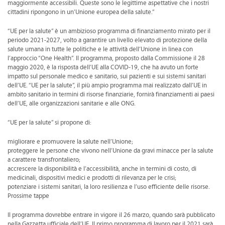
maggiormente accessibili. Queste sono le legittime aspettative che i nostri
cittadini ripongono in un’Unione europea della salute.”
“UE per la salute” è un ambizioso programma di finanziamento mirato per il
periodo 2021-2027, volto a garantire un livello elevato di protezione della
salute umana in tutte le politiche e le attività dell’Unione in linea con
l’approccio “One Health”. Il programma, proposto dalla Commissione il 28
maggio 2020, è la risposta dell’UE alla COVID-19, che ha avuto un forte
impatto sul personale medico e sanitario, sui pazienti e sui sistemi sanitari
dell’UE. “UE per la salute”, il più ampio programma mai realizzato dall’UE in
ambito sanitario in termini di risorse finanziarie, fornirà finanziamenti ai paesi
dell’UE, alle organizzazioni sanitarie e alle ONG.
“UE per la salute” si propone di:
migliorare e promuovere la salute nell’Unione;
proteggere le persone che vivono nell’Unione da gravi minacce per la salute
a carattere transfrontaliero;
accrescere la disponibilità e l’accessibilità, anche in termini di costo, di
medicinali, dispositivi medici e prodotti di rilevanza per le crisi;
potenziare i sistemi sanitari, la loro resilienza e l’uso efficiente delle risorse.
Prossime tappe
Il programma dovrebbe entrare in vigore il 26 marzo, quando sarà pubblicato
nella Gazzetta ufficiale dell’UE. Il primo programma di lavoro per il 2021 sarà