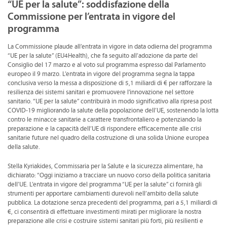
“UE per la salute”: soddisfazione della
CONVENZIONI
Commissione per l’entrata in vigore del
programma
DOWNLOAD DOCUMENTI
La Commissione plaude all’entrata in vigore in data odierna del programma
LINK DI INTERESSE
“UE per la salute” (EU4Health), che fa seguito all’adozione da parte del
Consiglio del 17 marzo e al voto sul programma espresso dal Parlamento
CONTATTI
europeo il 9 marzo. L’entrata in vigore del programma segna la tappa
conclusiva verso la messa a disposizione di 5,1 miliardi di € per rafforzare la
DOVE SIAMO
resilienza dei sistemi sanitari e promuovere l’innovazione nel settore
sanitario. “UE per la salute” contribuirà in modo significativo alla ripresa post
COVID-19 migliorando la salute della popolazione dell’UE, sostenendo la lotta
contro le minacce sanitarie a carattere transfrontaliero e potenziando la
preparazione e la capacità dell’UE di rispondere efficacemente alle crisi
sanitarie future nel quadro della costruzione di una solida Unione europea
della salute.
Stella Kyriakides, Commissaria per la Salute e la sicurezza alimentare, ha
dichiarato: “Oggi iniziamo a tracciare un nuovo corso della politica sanitaria
dell’UE. L’entrata in vigore del programma “UE per la salute” ci fornirà gli
strumenti per apportare cambiamenti durevoli nell’ambito della salute
pubblica. La dotazione senza precedenti del programma, pari a 5,1 miliardi di
€, ci consentirà di effettuare investimenti mirati per migliorare la nostra
preparazione alle crisi e costruire sistemi sanitari più forti, più resilienti e