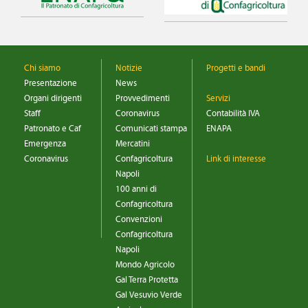
Chi siamo
Notizie
Progetti e bandi
Presentazione
News
Organi dirigenti
Provvedimenti
Servizi
Staff
Coronavirus
Contabilità IVA
Patronato e Caf
Comunicati stampa
ENAPA
Emergenza
Mercatini
Coronavirus
Confagricoltura
Link di interesse
Napoli
100 anni di
Confagricoltura
Convenzioni
Confagricoltura
Napoli
Mondo Agricolo
Gal Terra Protetta
Gal Vesuvio Verde