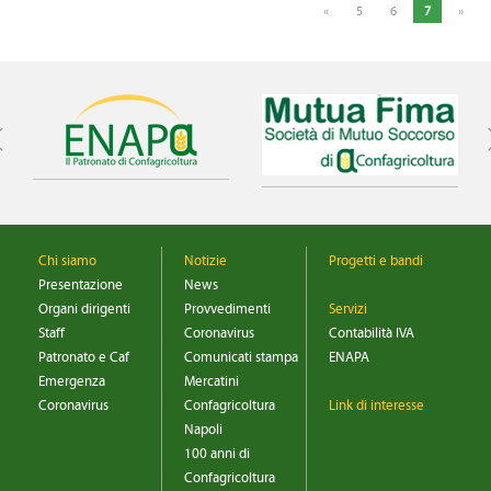
«
5
6
7
»
Chi siamo
Notizie
Progetti e bandi
Presentazione
News
Organi dirigenti
Provvedimenti
Servizi
Staff
Coronavirus
Contabilità IVA
Patronato e Caf
Comunicati stampa
ENAPA
Emergenza
Mercatini
Coronavirus
Confagricoltura
Link di interesse
Napoli
100 anni di
Confagricoltura