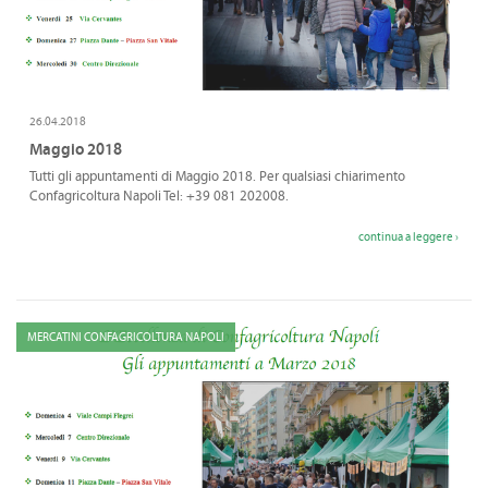
CONVENZIONI
DOWNLOAD DOCUMENTI
LINK DI INTERESSE
26.04.2018
Maggio 2018
CONTATTI
Tutti gli appuntamenti di Maggio 2018. Per qualsiasi chiarimento
Confagricoltura Napoli Tel: +39 081 202008.
DOVE SIAMO
continua a leggere ›
MERCATINI CONFAGRICOLTURA NAPOLI