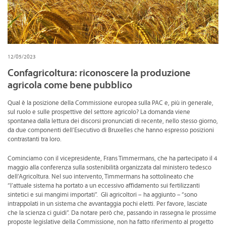
CONVENZIONI
DOWNLOAD DOCUMENTI
LINK DI INTERESSE
12/05/2023
CONTATTI
Confagricoltura: riconoscere la produzione
agricola come bene pubblico
DOVE SIAMO
Qual è la posizione della Commissione europea sulla PAC e, più in generale,
sul ruolo e sulle prospettive del settore agricolo? La domanda viene
spontanea dalla lettura dei discorsi pronunciati di recente, nello stesso giorno,
da due componenti dell’Esecutivo di Bruxelles che hanno espresso posizioni
contrastanti tra loro.
Cominciamo con il vicepresidente, Frans Timmermans, che ha partecipato il 4
maggio alla conferenza sulla sostenibilità organizzata dal ministero tedesco
dell’Agricoltura. Nel suo intervento, Timmermans ha sottolineato che
“l’attuale sistema ha portato a un eccessivo affidamento sui fertilizzanti
sintetici e sui mangimi importati”. Gli agricoltori – ha aggiunto – “sono
intrappolati in un sistema che avvantaggia pochi eletti. Per favore, lasciate
che la scienza ci guidi”. Da notare però che, passando in rassegna le prossime
proposte legislative della Commissione, non ha fatto riferimento al progetto