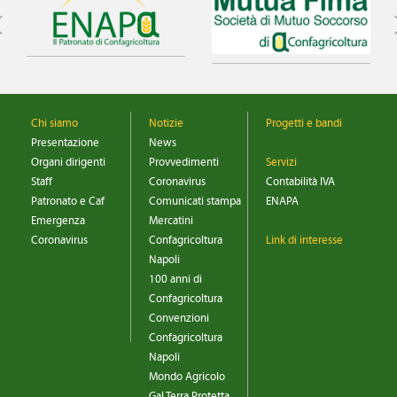
Chi siamo
Notizie
Progetti e bandi
Presentazione
News
Organi dirigenti
Provvedimenti
Servizi
Staff
Coronavirus
Contabilità IVA
Patronato e Caf
Comunicati stampa
ENAPA
Emergenza
Mercatini
Coronavirus
Confagricoltura
Link di interesse
Napoli
100 anni di
Confagricoltura
Convenzioni
Confagricoltura
Napoli
Mondo Agricolo
Gal Terra Protetta