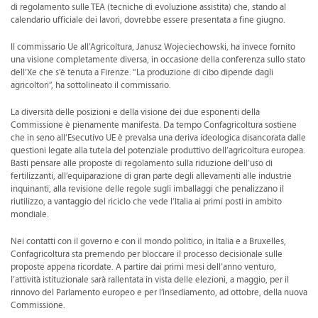
di regolamento sulle TEA (tecniche di evoluzione assistita) che, stando al
calendario ufficiale dei lavori, dovrebbe essere presentata a fine giugno.
Il commissario Ue all’Agricoltura, Janusz Wojeciechowski, ha invece fornito
una visione completamente diversa, in occasione della conferenza sullo stato
dell’Xe che s’è tenuta a Firenze. “La produzione di cibo dipende dagli
agricoltori”, ha sottolineato il commissario.
La diversità delle posizioni e della visione dei due esponenti della
Commissione è pienamente manifesta. Da tempo Confagricoltura sostiene
che in seno all’Esecutivo UE è prevalsa una deriva ideologica disancorata dalle
questioni legate alla tutela del potenziale produttivo dell’agricoltura europea.
Basti pensare alle proposte di regolamento sulla riduzione dell’uso di
fertilizzanti, all’equiparazione di gran parte degli allevamenti alle industrie
inquinanti, alla revisione delle regole sugli imballaggi che penalizzano il
riutilizzo, a vantaggio del riciclo che vede l’Italia ai primi posti in ambito
mondiale.
Nei contatti con il governo e con il mondo politico, in Italia e a Bruxelles,
Confagricoltura sta premendo per bloccare il processo decisionale sulle
proposte appena ricordate. A partire dai primi mesi dell’anno venturo,
l’attività istituzionale sarà rallentata in vista delle elezioni, a maggio, per il
rinnovo del Parlamento europeo e per l’insediamento, ad ottobre, della nuova
Commissione.