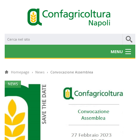
MENU
CHI SIAMO
Homepage
›
News
›
Convocazione Assemblea
NOTIZIE
NEWS
CONVENZIONI
PROGETTI E BANDI
SERVIZI
GALLERY