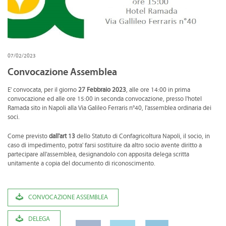
CONVENZIONI
DOWNLOAD DOCUMENTI
LINK DI INTERESSE
07/02/2023
CONTATTI
Convocazione Assemblea
E' convocata, per il giorno
27 Febbraio 2023
, alle ore 14:00 in prima
DOVE SIAMO
convocazione ed alle ore 15:00 in seconda convocazione, presso l'hotel
Ramada sito in Napoli alla Via Galileo Ferraris n°40, l'assemblea ordinaria dei
soci.
Come previsto
dall'art 13
dello Statuto di Confagricoltura Napoli, il socio, in
caso di impedimento, potra' farsi sostituire da altro socio avente diritto a
partecipare all'assemblea, designandolo con apposita delega scritta
unitamente a copia del documento di riconoscimento.
CONVOCAZIONE ASSEMBLEA
DELEGA