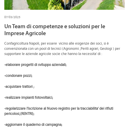
CONVENZIONI
DOWNLOAD DOCUMENTI
07/03/2025
Un Team di competenze e soluzioni per le
LINK DI INTERESSE
Imprese Agricole
CONTATTI
Confagricoltura Napoli, per essere vicino alle esigenze dei soci, si è
convenzionata con un pool di tecnici (Agronomi ,Periti agrari, Geologi ) per
DOVE SIAMO
supportare le aziende agricole socie che hanno la necessita’ di :
-elaborare progetti di sviluppo aziendali;
-condonare pozzi;
-acquistare trattori ;
-realizzare impianti fotovoltaici;
-regolarizzare l’iscrizione al Nuovo registro per la tracciabilita’ dei rifiuti
pericolosi,(RENTRI);
-aggiornare il quaderno di campagna;