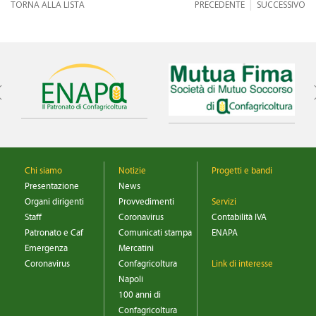
|
TORNA ALLA LISTA
PRECEDENTE
SUCCESSIVO
Chi siamo
Notizie
Progetti e bandi
Presentazione
News
Organi dirigenti
Provvedimenti
Servizi
Staff
Coronavirus
Contabilità IVA
Patronato e Caf
Comunicati stampa
ENAPA
Emergenza
Mercatini
Coronavirus
Confagricoltura
Link di interesse
Napoli
100 anni di
Confagricoltura