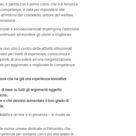
 è partita con il primo corso, che si è tenuto a
i competenze, è nata per rispondere alle
all’interno del cosiddetto settore del welfare
enerazione.
denziali e socioassistenziali impongono l’adozione
ontinuare ad assistere gli utenti e migliorare
n solo il centro delle attività istituzionali
doli per livelli di esperienza, conoscenza e
, quindi, di procedere ad una riorganizzazione
tata per aggiornare e migliorare le competenze
oppure che ha già una esperienza lavorativa
e di base su tutti gli argomenti oggetto
iche;
nale e che devono aumentare il loro grado di
le.
 didattica on line e in presenza – in modo da
e le risorse umane dedicate al Patronato, che
ompetenze per svolgere con il più alto grado di