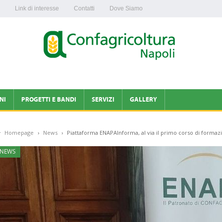
Link di interesse
Contatti
Dove Siamo
NI
PROGETTI E BANDI
SERVIZI
GALLERY
CONTABILITÀ IVA
Homepage
›
News
›
Piattaforma ENAPAInforma, al via il primo corso di formaz
AVIRUS
ENAPA
NEWS
LTURA NAPOLI
OLTURA