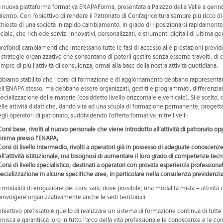
 nuova piattaforma formativa ENAPAForma, presentata a Palazzo della Valle a gennaio,
lermo. Con l’obiettivo di rendere il Patronato di Confagricoltura sempre più ricco d
chieste di una società in rapido cambiamento, in grado di riposizionarsi rapidamente 
ciale, che richiede servizi innovativi, personalizzati, e strumenti digitali di ultima g
profondi cambiamenti che interessano tutte le fasi di accesso alle prestazioni previ
 strategie organizzative che consentano di poterli gestire senza esserne travolti, di c
mpre di più l’attività di consulenza, ormai alla base della nostra attività quotidiana.
biamo stabilito che i corsi di formazione e di aggiornamento debbano rappresentare no
ll’ENAPA stesso, ma debbano essere organizzati, gestiti e programmati, differenzian
ecializzazione delle materie (cosiddetto livello orizzontale e verticale). Si è scelto
lle attività didattiche, dando vita ad una scuola di formazione permanente, proget
gli operatori di patronato, suddividendo l’offerta formativa in tre livelli:
Corsi base, rivolti al nuovo personale che viene introdotto all’attività di patronato 
inima presso l’ENAPA;
Corsi di livello intermedio, rivolti a operatori già in possesso di adeguate conoscenz
ll’attività istituzionale, ma bisognosi di aumentare il loro grado di competenze tecn
Corsi di livello specialistico, destinati a operatori con provata esperienza professio
ecializzazione in alcune specifiche aree, in particolare nella consulenza previdenzia
 modalità di erogazione dei corsi sarà, dove possibile, una modalità mista – attività
involgere organizzativamente anche le sedi territoriali.
obiettivo prefissato è quello di realizzare un sistema di formazione continua di tutt
rnisca e garantisca loro in tutto l’arco della vita professionale le conoscenze e le c