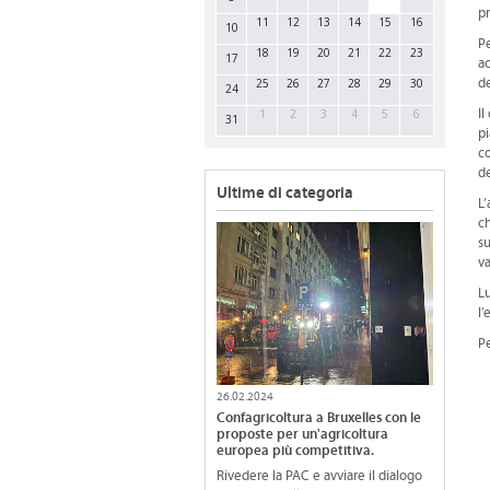
pr
11
12
13
14
15
16
10
Pe
18
19
20
21
22
23
17
ac
25
26
27
28
29
30
de
24
1
2
3
4
5
6
Il
31
pi
co
d
Ultime di categoria
L’
ch
su
va
Lu
l’
Pe
26.02.2024
Confagricoltura a Bruxelles con le
proposte per un'agricoltura
europea più competitiva.
Rivedere la PAC e avviare il dialogo