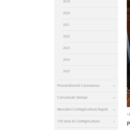
CONVENZIONI CONFAGRI
2019
2020
MONDO AGRICOLO
2021
GAL TERRA PROTETTA
2022
GAL VESUVIO VERDE
2023
AGRICOLAE.EU
2024
MAC - MONTERUSCIELLO 
2025
INTERNAZIONALIZZAZIO
Provvedimenti Coronavirus
Comunicati stampa
Mercatini Confagricoltura Napoli
1
100 anni di Confagricoltura
P