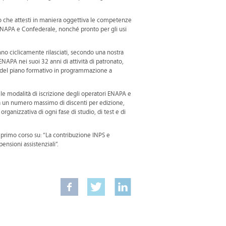
tivo che attesti in maniera oggettiva le competenze
 ENAPA e Confederale, nonché pronto per gli usi
nno ciclicamente rilasciati, secondo una nostra
NAPA nei suoi 32 anni di attività di patronato,
tica del piano formativo in programmazione a
le modalità di iscrizione degli operatori ENAPA e
derà un numero massimo di discenti per edizione,
 organizzativa di ogni fase di studio, di test e di
primo corso su: “La contribuzione INPS e
ensioni assistenziali”.