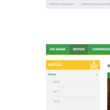
Eventi e scadenze
Download documenti
CHI SIAMO
NOTIZIE
CONVENZIO
PRESENTAZIONE
NEWS
NOTIZIE
ORGANI DIRIGENTI
PROVVEDIMENTI CORON
News
STAFF
COMUNICATI STAMPA
2016
PATRONATO E CAF
MERCATINI CONFAGRICO
2017
EMERGENZA CORONAVIRUS
100 ANNI DI CONFAGRIC
2018