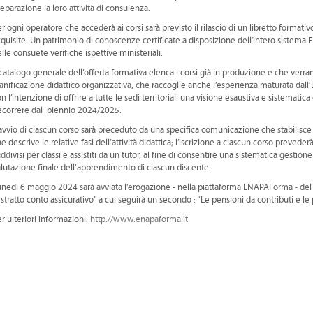
eparazione la loro attività di consulenza.
r ogni operatore che accederà ai corsi sarà previsto il rilascio di un libretto forma
quisite. Un patrimonio di conoscenze certificate a disposizione dell’intero sistema
lle consuete verifiche ispettive ministeriali.
 catalogo generale dell’offerta formativa elenca i corsi già in produzione e che verra
anificazione didattico organizzativa, che raccoglie anche l’esperienza maturata dall’E
n l’intenzione di offrire a tutte le sedi territoriali una visione esaustiva e sistema
ecorrere dal biennio 2024/2025.
avvio di ciascun corso sarà preceduto da una specifica comunicazione che stabilisce 
e descrive le relative fasi dell’attività didattica; l’iscrizione a ciascun corso preve
ddivisi per classi e assistiti da un tutor, al fine di consentire una sistematica gestione
lutazione finale dell’apprendimento di ciascun discente.
nedì 6 maggio 2024 sarà avviata l’erogazione - nella piattaforma ENAPAForma - del 
estratto conto assicurativo” a cui seguirà un secondo : “Le pensioni da contributi e le p
r ulteriori informazioni:
http://www.enapaforma.it