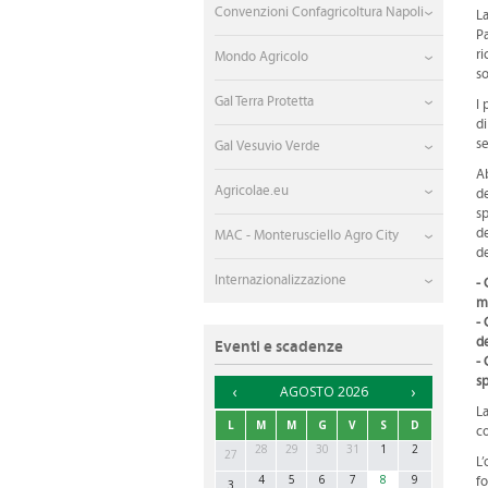
Convenzioni Confagricoltura Napoli
La
Pa
ri
Mondo Agricolo
so
Gal Terra Protetta
I 
di
se
Gal Vesuvio Verde
Ab
Agricolae.eu
de
sp
de
MAC - Monterusciello Agro City
de
Internazionalizzazione
- 
m
- 
de
Eventi e scadenze
- 
sp
►
AGOSTO 2026
La
L
M
M
G
V
S
D
co
28
29
30
31
1
2
27
L’
4
5
6
7
8
9
fo
3