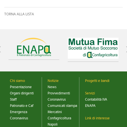
CONVENZIONI
TORNA ALLA LISTA
DOWNLOAD DOCUMENTI
LINK DI INTERESSE
CONTATTI
DOVE SIAMO
Chi siamo
Notizie
Progetti e bandi
Presentazione
News
Organi dirigenti
Provvedimenti
Servizi
Staff
Coronavirus
Contabilità IVA
Patronato e Caf
Comunicati stampa
ENAPA
Emergenza
Mercatini
Coronavirus
Confagricoltura
Link di interesse
Napoli