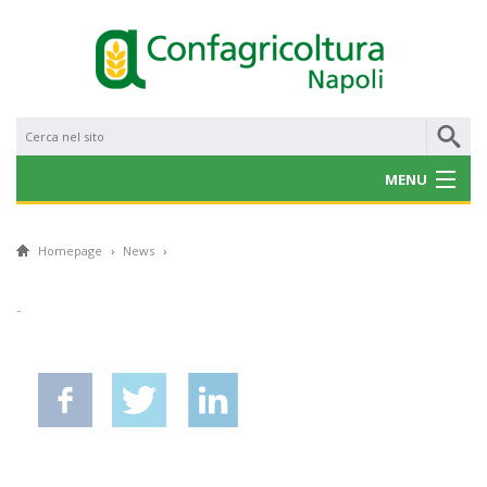
MENU
CHI SIAMO
Homepage
›
News
›
NOTIZIE
..
CONVENZIONI
PROGETTI E BANDI
SERVIZI
GALLERY