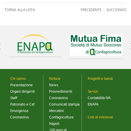
|
TORNA ALLA LISTA
PRECEDENTE
SUCCESSIVO
Chi siamo
Notizie
Progetti e bandi
Presentazione
News
Organi dirigenti
Provvedimenti
Servizi
Staff
Coronavirus
Contabilità IVA
Patronato e Caf
Comunicati stampa
ENAPA
Emergenza
Mercatini
Coronavirus
Confagricoltura
Link di interesse
Napoli
100 anni di