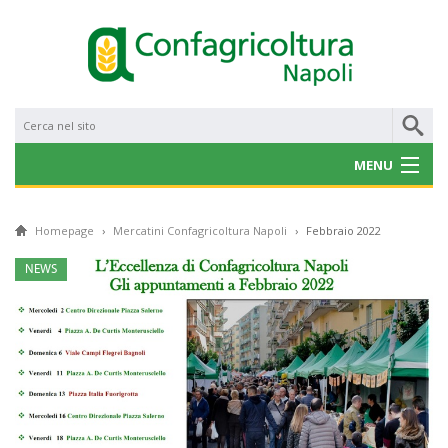
MENU
CHI SIAMO
Homepage
›
Mercatini Confagricoltura Napoli
›
Febbraio 2022
NOTIZIE
NEWS
CONVENZIONI
PROGETTI E BANDI
SERVIZI
GALLERY