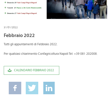
CONVENZIONI
DOWNLOAD DOCUMENTI
LINK DI INTERESSE
31/01/2022
Febbraio 2022
CONTATTI
Tutti gli appuntamenti di Febbraio 2022.
DOVE SIAMO
Per qualsiasi chiarimento Confagricoltura Napoli Tel: +39 081 202008.
CALENDARIO FEBBRAIO 2022